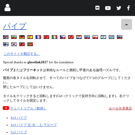
パイプ
このサイトを翻訳する。
Special thanks to
ghostlink2027
for the translation
パイプ
または
フリーネット
は単純なルールと挑戦し甲斐のある論理パズルです。
盤面の各タイルを回転させて、すべてのパイプをつなげて1つのグループにしてくださ
い。
閉じたループにしてはいけません。
タイルをクリックすると回転します(Ctrl +クリックで反対方向に回転します)。右クリ
ックしてタイルを固定します。
チュートリアル（動画）
ルールを非表示
4x4 パイプ
4x4 パイプ 左-右・上-下ループ
5x5 パイプ