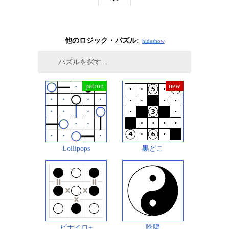
他のロジック・パズル:
hide
show
Lollipops
黒どこ
ビナイロ+
陰陽