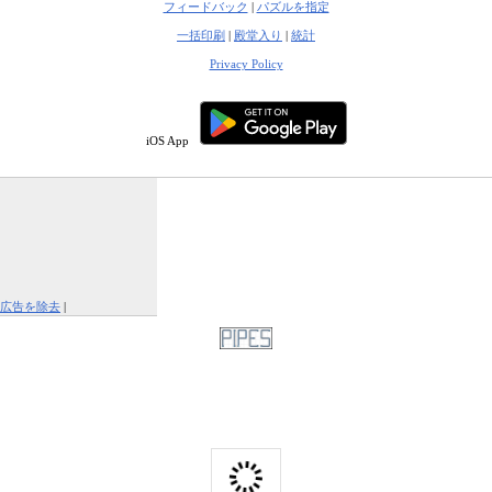
フィードバック
|
パズルを指定
一括印刷
|
殿堂入り
|
統計
Privacy Policy
iOS App
広告を除去
|
この広告を報告する