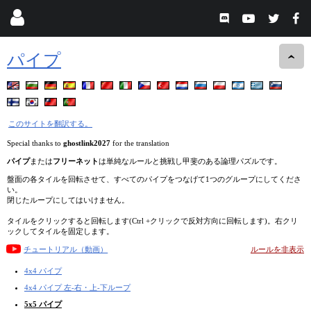
パイプ
このサイトを翻訳する。
Special thanks to
ghostlink2027
for the translation
パイプ
または
フリーネット
は単純なルールと挑戦し甲斐のある論理パズルです。
盤面の各タイルを回転させて、すべてのパイプをつなげて1つのグループにしてくださ
い。
閉じたループにしてはいけません。
タイルをクリックすると回転します(Ctrl +クリックで反対方向に回転します)。右クリ
ックしてタイルを固定します。
チュートリアル（動画）
ルールを非表示
4x4 パイプ
4x4 パイプ 左-右・上-下ループ
5x5 パイプ