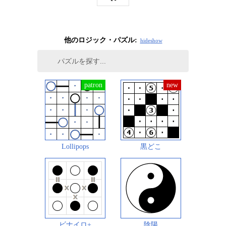
他のロジック・パズル:
hide
show
Lollipops
黒どこ
ビナイロ+
陰陽