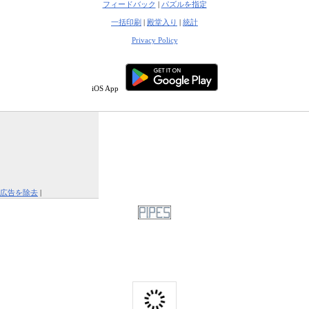
フィードバック
|
パズルを指定
一括印刷
|
殿堂入り
|
統計
Privacy Policy
iOS App
広告を除去
|
この広告を報告する