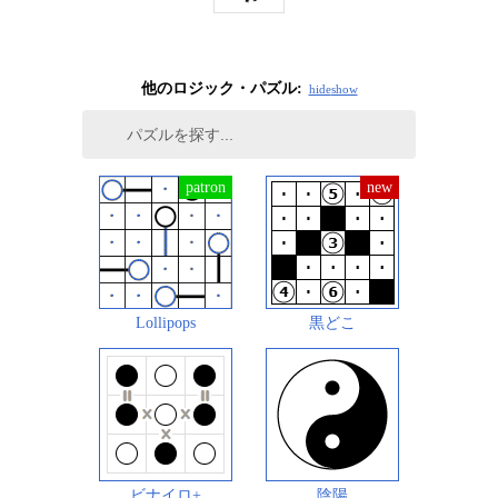
他のロジック・パズル:
hide
show
Lollipops
黒どこ
ビナイロ+
陰陽