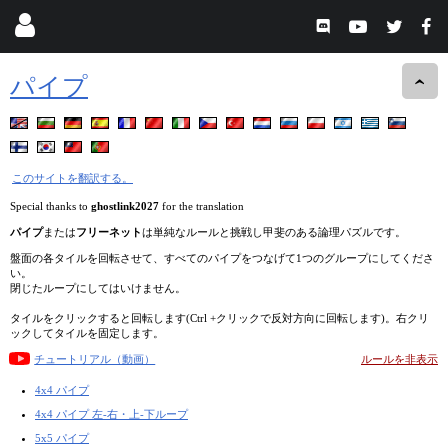
パイプ
このサイトを翻訳する。
Special thanks to
ghostlink2027
for the translation
パイプ
または
フリーネット
は単純なルールと挑戦し甲斐のある論理パズルです。
盤面の各タイルを回転させて、すべてのパイプをつなげて1つのグループにしてくださ
い。
閉じたループにしてはいけません。
タイルをクリックすると回転します(Ctrl +クリックで反対方向に回転します)。右クリ
ックしてタイルを固定します。
チュートリアル（動画）
ルールを非表示
4x4 パイプ
4x4 パイプ 左-右・上-下ループ
5x5 パイプ