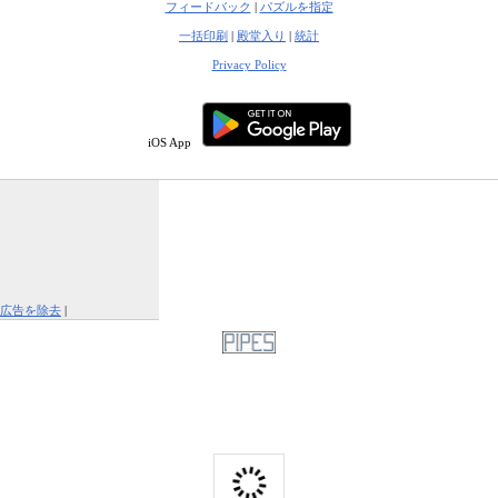
フィードバック
|
パズルを指定
一括印刷
|
殿堂入り
|
統計
Privacy Policy
iOS App
広告を除去
|
この広告を報告する